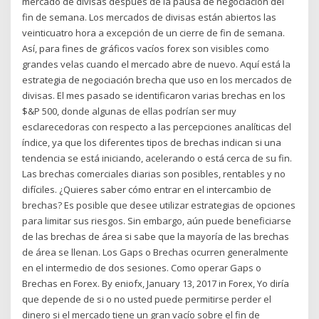
mercado de divisas después de la pausa de negociación del
fin de semana. Los mercados de divisas están abiertos las
veinticuatro hora a excepción de un cierre de fin de semana.
Así, para fines de gráficos vacíos forex son visibles como
grandes velas cuando el mercado abre de nuevo. Aquí está la
estrategia de negociación brecha que uso en los mercados de
divisas. El mes pasado se identificaron varias brechas en los
$&P 500, donde algunas de ellas podrían ser muy
esclarecedoras con respecto a las percepciones analíticas del
índice, ya que los diferentes tipos de brechas indican si una
tendencia se está iniciando, acelerando o está cerca de su fin.
Las brechas comerciales diarias son posibles, rentables y no
difíciles. ¿Quieres saber cómo entrar en el intercambio de
brechas? Es posible que desee utilizar estrategias de opciones
para limitar sus riesgos. Sin embargo, aún puede beneficiarse
de las brechas de área si sabe que la mayoría de las brechas
de área se llenan. Los Gaps o Brechas ocurren generalmente
en el intermedio de dos sesiones. Como operar Gaps o
Brechas en Forex. By eniofx, January 13, 2017 in Forex, Yo diría
que depende de si o no usted puede permitirse perder el
dinero si el mercado tiene un gran vacío sobre el fin de