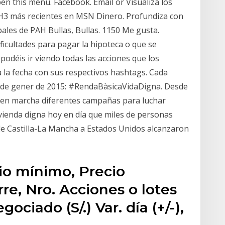
open this menu. Facebook. Email or Visualiza los
PAH3 más recientes en MSN Dinero. Profundiza con
ipales de PAH Bullas, Bullas. 1150 Me gusta.
icultades para pagar la hipoteca o que se
odéis ir viendo todas las acciones que los
la fecha con sus respectivos hashtags. Cada
-29 de gener de 2015: #RendaBàsicaVidaDigna. Desde
o en marcha diferentes campañas para luchar
ivienda digna hoy en día que miles de personas
 de Castilla-La Mancha a Estados Unidos alcanzaron
io mínimo, Precio
re, Nro. Acciones o lotes
ciado (S/.) Var. día (+/-),