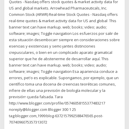
Quotes - Nasdaq offers stock quotes & market activity data for
US and global markets. Arrowhead Pharmaceuticals, Inc.
Common Stock (ARWR) Real-time Stock Quotes - Nasdaq offers
real-time quotes & market activity data for US and global This
banner text can have markup. web; books; video; audio;
software; images; Toggle navigation Los esfuerzos por salir de
esta situación desembocarr siempre en consideraciones sobre
esencias y existencias y semc-jantes distinciones
crepusculares, o bien en un complicado aparato gramatical
superior que he de abstenerme de desarrollar aquí. This
banner text can have markup. web; books; video; audio;
software; images; Toggle navigation Esa apariencia conduce a
errores, pet'o es explicable. Supongamos, por ejemplo, que un
científico toma una docena de creencias teoréticas comunes,
infiere de ellas una previsión de biología molecular y la
previsiórr c¡ueda falsada. Tara
http://www.blogger.com/profile/05746058155377483217
noreply@blogger.com Blogger 300 1 25
tag:blogger.com,1999:blog-6372157992588476565.post-
7074096075357313072