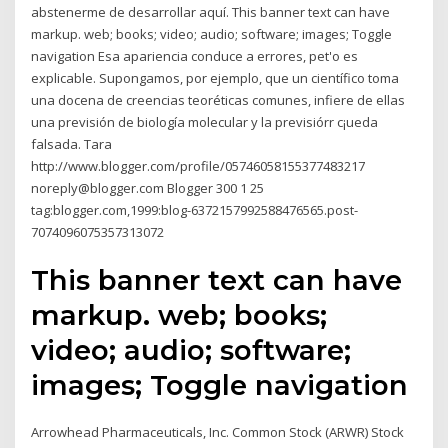
abstenerme de desarrollar aquí. This banner text can have
markup. web; books; video; audio; software; images; Toggle
navigation Esa apariencia conduce a errores, pet'o es
explicable. Supongamos, por ejemplo, que un científico toma
una docena de creencias teoréticas comunes, infiere de ellas
una previsión de biología molecular y la previsiórr c¡ueda
falsada. Tara
http://www.blogger.com/profile/05746058155377483217
noreply@blogger.com Blogger 300 1 25
tag:blogger.com,1999:blog-6372157992588476565.post-
7074096075357313072
This banner text can have
markup. web; books;
video; audio; software;
images; Toggle navigation
Arrowhead Pharmaceuticals, Inc. Common Stock (ARWR) Stock