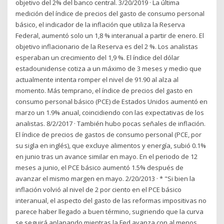
objetivo del 2% del banco central. 3/20/2019 · La última
medición del índice de precios del gasto de consumo personal
básico, el indicador de la inflación que utiliza la Reserva
Federal, aumentó solo un 1,8 % interanual a partir de enero. El
objetivo inflacionario de la Reserva es del 2 %. Los analistas
esperaban un crecimiento del 1,9 %. El índice del dólar
estadounidense cotiza a un máximo de 3 meses y medio que
actualmente intenta romper el nivel de 91.90 al alza al
momento. Más temprano, el índice de precios del gasto en
consumo personal básico (PCE) de Estados Unidos aumentó en
marzo un 1.9% anual, coincidiendo con las expectativas de los
analistas. 8/2/2017 · También hubo pocas señales de inflación.
El índice de precios de gastos de consumo personal (PCE, por
su sigla en inglés), que excluye alimentos y energía, subió 0.1%
en junio tras un avance similar en mayo. En el periodo de 12
meses a junio, el PCE básico aumentó 1.5% después de
avanzar el mismo margen en mayo. 2/20/2013 · * "Si bien la
inflación volvió al nivel de 2 por ciento en el PCE básico
interanual, el aspecto del gasto de las reformas impositivas no
parece haber llegado a buen término, sugiriendo que la curva
se seguirá aplanando mientras la Fed avanza con al menos